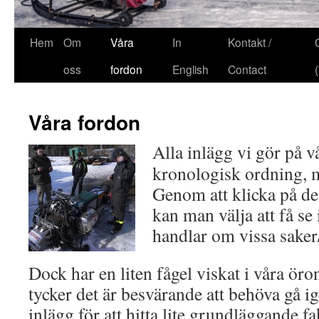
Hem
Om
Våra
In
Kontakt /
oss
fordon
English
Contact
Våra fordon
Alla inlägg vi gör på v
kronologisk ordning, m
Genom att klicka på de
kan man välja att få se
handlar om vissa sake
Dock har en liten fågel viskat i våra öro
tycker det är besvärande att behöva gå 
inlägg för att hitta lite grundläggande f