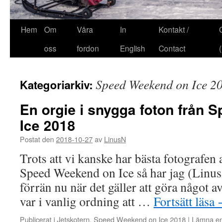
Hem
Om
Våra
In
Kontakt /
oss
fordon
English
Contact
Speed Weekend on Ice 2
Kategoriarkiv:
En orgie i snygga foton från
Ice 2018
Postat den
2018-10-27
av
LinusN
Trots att vi kanske har bästa fotografen 
Speed Weekend on Ice så har jag (Linus
förrän nu när det gäller att göra något a
var i vanlig ordning att …
Fortsätt läsa
Publicerat i
Jetskotern
,
Speed Weekend on Ice 2018
|
Lämna e