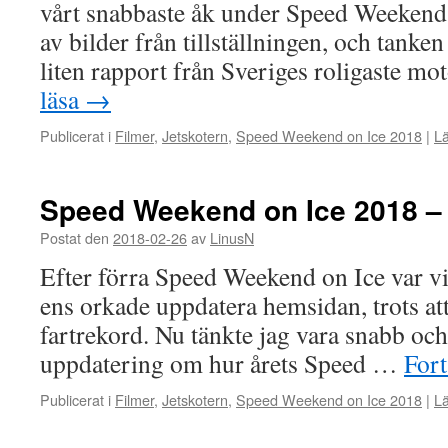
vårt snabbaste åk under Speed Weekend
av bilder från tillställningen, och tanken
liten rapport från Sveriges roligaste m
läsa
→
Publicerat i
Filmer
,
Jetskotern
,
Speed Weekend on Ice 2018
|
L
Speed Weekend on Ice 2018 –
Postat den
2018-02-26
av
LinusN
Efter förra Speed Weekend on Ice var vi al
ens orkade uppdatera hemsidan, trots att 
fartrekord. Nu tänkte jag vara snabb och 
uppdatering om hur årets Speed …
Fort
Publicerat i
Filmer
,
Jetskotern
,
Speed Weekend on Ice 2018
|
L