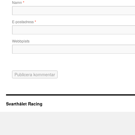
Namn
*
E-postadress
*
Webbplats
Svarthålet Racing