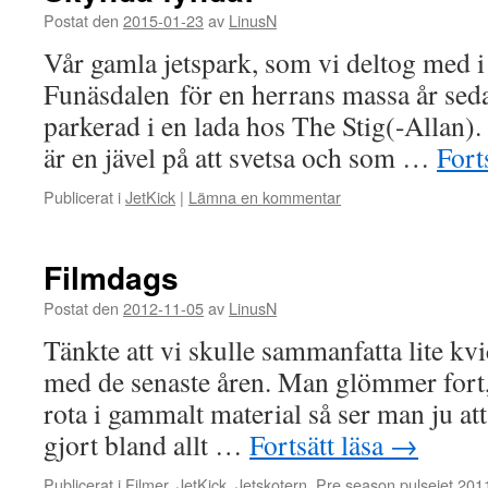
Postat den
2015-01-23
av
LinusN
Vår gamla jetspark, som vi deltog med 
Funäsdalen för en herrans massa år seda
parkerad i en lada hos The Stig(-Allan)
är en jävel på att svetsa och som …
Fort
Publicerat i
JetKick
|
Lämna en kommentar
Filmdags
Postat den
2012-11-05
av
LinusN
Tänkte att vi skulle sammanfatta lite kvic
med de senaste åren. Man glömmer fort
rota i gammalt material så ser man ju att v
gjort bland allt …
Fortsätt läsa
→
Publicerat i
Filmer
,
JetKick
,
Jetskotern
,
Pre season pulsejet 201