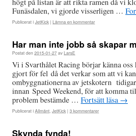
högt på listan är att rikta ramen då vi k
Funäsdalen, vi gjorde visserligen …
For
Publicerat i
JetKick
|
Lämna en kommentar
Har man inte jobb så skapar 
Postat den
2015-01-27
av
LarsE
Vi i Svarthålet Racing börjar känna oss 
gjort för fel då det verkar som att vi ka
ombyggnationerna av jetskotern tidigar
innan Speed Weekend, för att komma til
problem bestämde …
Fortsätt läsa
→
Publicerat i
Allmänt
,
JetKick
|
3 kommentarer
Skynda fynda!