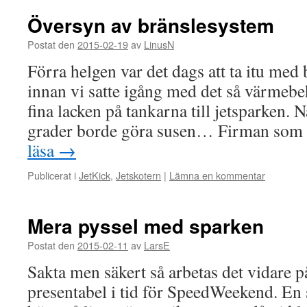
Översyn av bränslesystem
Postat den
2015-02-19
av
LinusN
Förra helgen var det dags att ta itu med
innan vi satte igång med det så värmeb
fina lacken på tankarna till jetsparken.
grader borde göra susen… Firman so
läsa
→
Publicerat i
JetKick
,
Jetskotern
|
Lämna en kommentar
Mera pyssel med sparken
Postat den
2015-02-11
av
LarsE
Sakta men säkert så arbetas det vidare på
presentabel i tid för SpeedWeekend. En