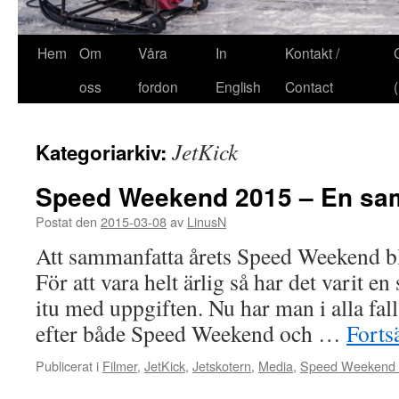
Hem
Om
Våra
In
Kontakt /
oss
fordon
English
Contact
JetKick
Kategoriarkiv:
Speed Weekend 2015 – En sa
Postat den
2015-03-08
av
LinusN
Att sammanfatta årets Speed Weekend bli
För att vara helt ärlig så har det varit e
itu med uppgiften. Nu har man i alla fall
efter både Speed Weekend och …
Forts
Publicerat i
Filmer
,
JetKick
,
Jetskotern
,
Media
,
Speed Weekend 