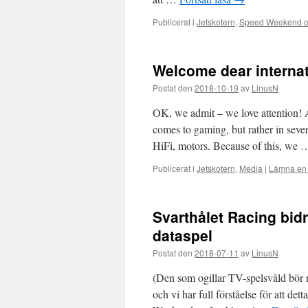
Publicerat i
Jetskotern
,
Speed Weekend o
Welcome dear internati
Postat den
2018-10-19
av
LinusN
OK, we admit – we love attention! A
comes to gaming, but rather in sever
HiFi, motors. Because of this, we
Publicerat i
Jetskotern
,
Media
|
Lämna en
Svarthålet Racing bidra
dataspel
Postat den
2018-07-11
av
LinusN
(Den som ogillar TV-spelsvåld bör no
och vi har full förståelse för att de