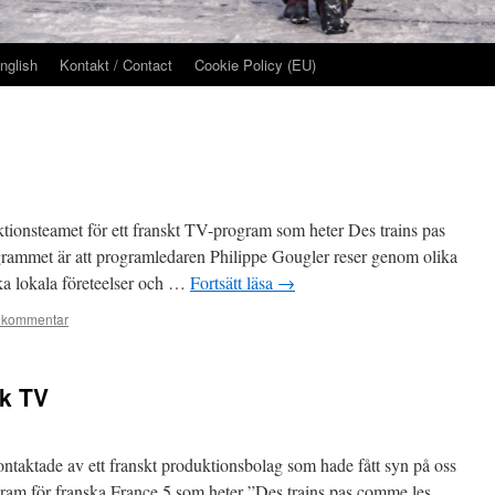
nglish
Kontakt / Contact
Cookie Policy (EU)
ktionsteamet för ett franskt TV-program som heter Des trains pas
grammet är att programledaren Philippe Gougler reser genom olika
ika lokala företeelser och …
Fortsätt läsa
→
 kommentar
sk TV
ontaktade av ett franskt produktionsbolag som hade fått syn på oss
gram för franska France 5 som heter ”Des trains pas comme les