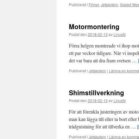
Publicerat i
Filmer
,
Jetskotern
,
Speed Wee
Motormontering
Postat den
2018-02-13
av
LinusN
Förra helgen monterade vi ihop moto
ett par veckor tidigare. När vi inspek
det var bara att dra fram svetsen …
Publicerat i
Jetskotern
|
Lämna en komme
Shimstillverkning
Postat den
2018-02-13
av
LinusN
För att förenkla justeringen av mot
man kan lägga till eller ta bort efte
trådgnistning för att tillverka en …
Publicerat i
Jetskotern
|
Lämna en komme