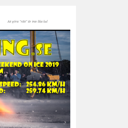
Att göra "rätt" är inte lika kul