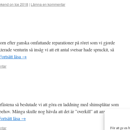
kend on Ice 2018
|
Lämna en kommentar
rn efter ganska omfattande reparationer på röret som vi gjorde
terade venturin så insåg vi att ett antal svetsar hade spruckit, så
Fortsätt läsa
→
ntar
orfästena så beslutade vi att göra en laddning med shimsplåtar som
r behov. Många skulle nog hävda att det är ”overkill” att använda
Fortsätt läsa
→
ntar
För att ge en 