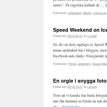
autres”. På engelska kallade de …
F
Publicerat i
Jetskotern
,
Media
|
Lämna en
Speed Weekend on Ic
Postat den
2019-03-07
av
LinusN
Så, då var årets upplaga av Speed W
innan spektaklet här i bloggen, men 
Facebook-sida (länk). Föregående 
Publicerat i
Filmer
,
Jetskotern
,
Speed Wee
En orgie i snygga fot
Postat den
2018-10-27
av
LinusN
Trots att vi kanske har bästa fotog
inte fått tummen ur förrän nu när det
att …
Fortsätt läsa
→