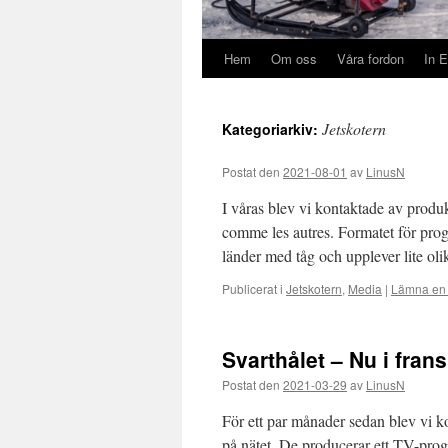
Hem
Om oss
Våra fordon
In E
Jetskotern
Kategoriarkiv:
Postat den
2021-08-01
av
LinusN
I våras blev vi kontaktade av produ
comme les autres. Formatet för pro
länder med tåg och upplever lite ol
Publicerat i
Jetskotern
,
Media
|
Lämna en
Svarthålet – Nu i fran
Postat den
2021-03-29
av
LinusN
För ett par månader sedan blev vi k
på nätet. De producerar ett TV-pro