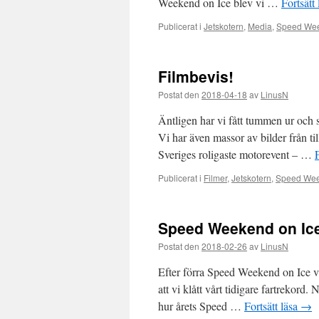
Weekend on Ice blev vi …
Fortsätt
Publicerat i
Jetskotern
,
Media
,
Speed Wee
Filmbevis!
Postat den
2018-04-18
av
LinusN
Äntligen har vi fått tummen ur och
Vi har även massor av bilder från til
Sveriges roligaste motorevent – …
Publicerat i
Filmer
,
Jetskotern
,
Speed Wee
Speed Weekend on Ice
Postat den
2018-02-26
av
LinusN
Efter förra Speed Weekend on Ice var
att vi klått vårt tidigare fartrekord
hur årets Speed …
Fortsätt läsa
→