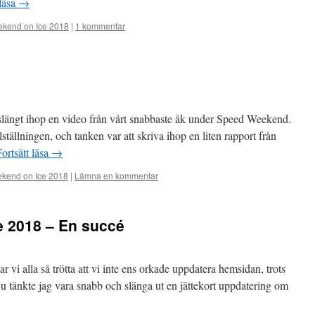
 läsa
→
kend on Ice 2018
|
1 kommentar
 slängt ihop en video från vårt snabbaste åk under Speed Weekend.
lställningen, och tanken var att skriva ihop en liten rapport från
Fortsätt läsa
→
kend on Ice 2018
|
Lämna en kommentar
 2018 – En succé
 vi alla så trötta att vi inte ens orkade uppdatera hemsidan, trots
. Nu tänkte jag vara snabb och slänga ut en jättekort uppdatering om