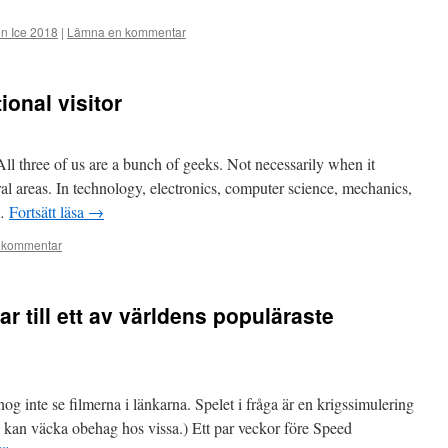
n Ice 2018
|
Lämna en kommentar
onal visitor
ll three of us are a bunch of geeks. Not necessarily when it
al areas. In technology, electronics, computer science, mechanics,
 …
Fortsätt läsa
→
 kommentar
r till ett av världens populäraste
g inte se filmerna i länkarna. Spelet i fråga är en krigssimulering
tta kan väcka obehag hos vissa.) Ett par veckor före Speed