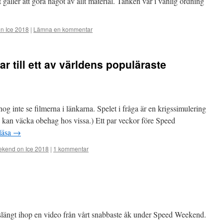
 gäller att göra något av allt material. Tanken var i vanlig ordning
n Ice 2018
|
Lämna en kommentar
r till ett av världens populäraste
g inte se filmerna i länkarna. Spelet i fråga är en krigssimulering
tta kan väcka obehag hos vissa.) Ett par veckor före Speed
 läsa
→
kend on Ice 2018
|
1 kommentar
 slängt ihop en video från vårt snabbaste åk under Speed Weekend.