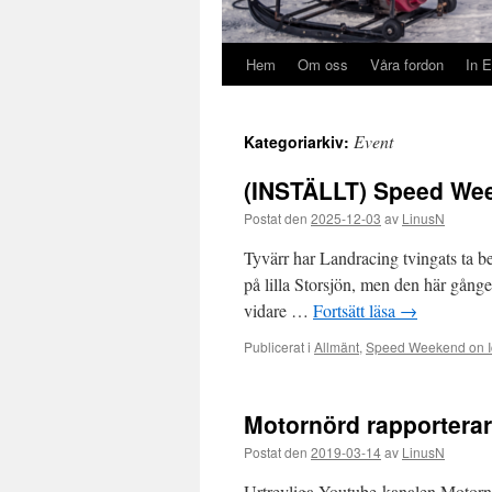
Hem
Om oss
Våra fordon
In E
Event
Kategoriarkiv:
(INSTÄLLT) Speed Wee
Postat den
2025-12-03
av
LinusN
Tyvärr har Landracing tvingats ta bes
på lilla Storsjön, men den här gången 
vidare …
Fortsätt läsa
→
Publicerat i
Allmänt
,
Speed Weekend on I
Motornörd rapportera
Postat den
2019-03-14
av
LinusN
Urtrevliga Youtube-kanalen Motornör