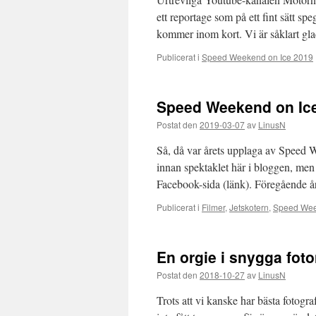
ett reportage som på ett fint sätt speg
kommer inom kort. Vi är såklart g
Publicerat i
Speed Weekend on Ice 2019
Speed Weekend on Ic
Postat den
2019-03-07
av
LinusN
Så, då var årets upplaga av Speed W
innan spektaklet här i bloggen, men 
Facebook-sida (länk). Föregående 
Publicerat i
Filmer
,
Jetskotern
,
Speed Wee
En orgie i snygga fot
Postat den
2018-10-27
av
LinusN
Trots att vi kanske har bästa fotog