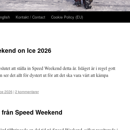
nglish
Kontakt / Contact
Cookie Policy (EU)
kend on Ice 2026
lutet att ställa in Speed Weekend detta år. Isläget är i regel gott
ser det allt för dystert ut för att det ska vara värt att kämpa
ce 2026
|
2 kommentarer
r från Speed Weekend
d tillbringade en del tid på Speed Weekend, vilket resulterade i