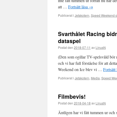
inte fått tummen ur förrän nu när det
att …
Fortsätt läsa
→
Publicerat i
Jetskotern
,
Speed Weekend o
Svarthålet Racing bidra
dataspel
Postat den
2018-07-11
av
LinusN
(Den som ogillar TV-spelsvåld bör no
och vi har full förståelse för att de
Weekend on Ice blev vi …
Fortsätt
Publicerat i
Jetskotern
,
Media
,
Speed Wee
Filmbevis!
Postat den
2018-04-18
av
LinusN
Äntligen har vi fått tummen ur och