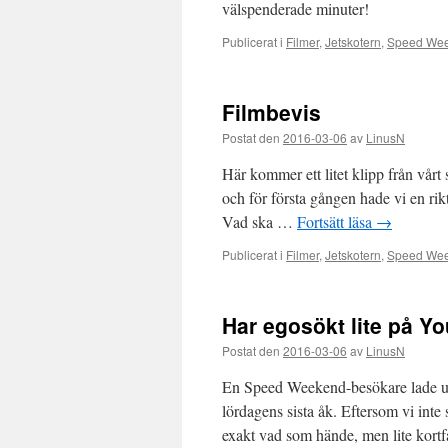
välspenderade minuter!
Publicerat i
Filmer
,
Jetskotern
,
Speed Wee
Filmbevis
Postat den
2016-03-06
av
LinusN
Här kommer ett litet klipp från vårt
och för första gången hade vi en rikt
Vad ska …
Fortsätt läsa
→
Publicerat i
Filmer
,
Jetskotern
,
Speed Wee
Har egosökt lite på Y
Postat den
2016-03-06
av
LinusN
En Speed Weekend-besökare lade ut 
lördagens sista åk. Eftersom vi inte
exakt vad som hände, men lite kort