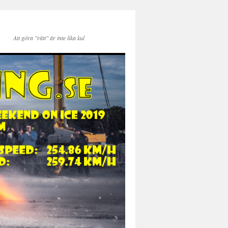
Att göra "rätt" är inte lika kul