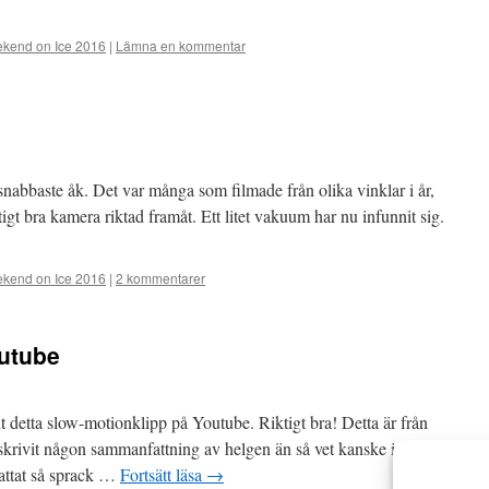
kend on Ice 2016
|
Lämna en kommentar
 snabbaste åk. Det var många som filmade från olika vinklar i år,
igt bra kamera riktad framåt. Ett litet vakuum har nu infunnit sig.
kend on Ice 2016
|
2 kommentarer
outube
detta slow-motionklipp på Youtube. Riktigt bra! Detta är från
 skrivit någon sammanfattning av helgen än så vet kanske inte alla
fattat så sprack …
Fortsätt läsa
→