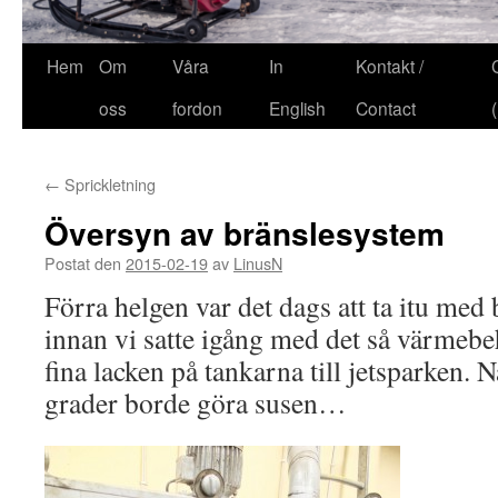
Hem
Om
Våra
In
Kontakt /
oss
fordon
English
Contact
←
Sprickletning
Översyn av bränslesystem
Postat den
2015-02-19
av
LinusN
Förra helgen var det dags att ta itu med
innan vi satte igång med det så värmeb
fina lacken på tankarna till jetsparken.
grader borde göra susen…