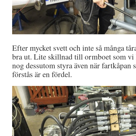
Efter mycket svett och inte så många tåra
bra ut. Lite skillnad till ormboet som v
nog dessutom styra även när fartkåpan sit
förstås är en fördel.