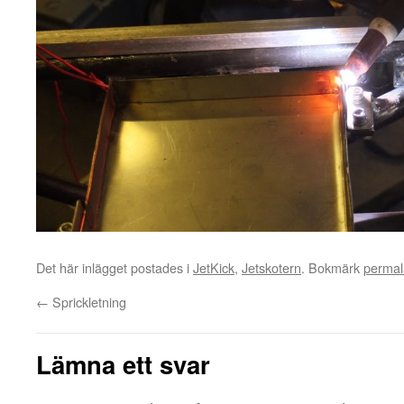
Det här inlägget postades i
JetKick
,
Jetskotern
. Bokmärk
perma
←
Sprickletning
Lämna ett svar