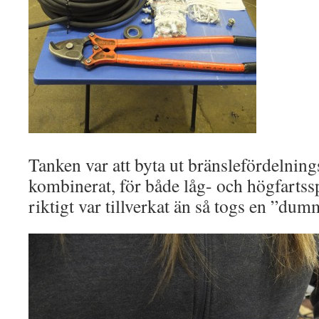
Tanken var att byta ut bränslefördelning
kombinerat, för både låg- och högfartssp
riktigt var tillverkat än så togs en ”dum