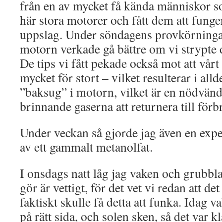
från en av mycket få kända människor so
här stora motorer och fått dem att funge
uppslag. Under söndagens provkörningar 
motorn verkade gå bättre om vi strypte d
De tips vi fått pekade också mot att vårt
mycket för stort – vilket resulterar i alld
”baksug” i motorn, vilket är en nödvändi
brinnande gaserna att returnera till fö
Under veckan så gjorde jag även en expe
av ett gammalt metanolfat.
I onsdags natt låg jag vaken och grubbla
gör är vettigt, för det vet vi redan att de
faktiskt skulle få detta att funka. Idag v
på rätt sida, och solen sken, så det var kl