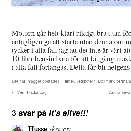
Motorn går helt klart riktigt bra utan fö
antagligen gå att starta utan denna om m
tycker i alla fall jag att det inte är värt a
10 liter bensin bara för att få igång mas
i alla fall förlängas. Detta får bli helgens
Det här inlägget postades i
Filmer
,
Jetskotern
. Bokmärk
permal
←
Ventilbockardag
Andra sevä
3 svar på
It’s alive!!!
Husse
skriver: