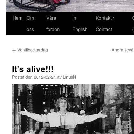
Hem
Om
Våra
In
Kontakt /
oss
fordon
English
Contact
←
Ventilbockardag
Andra sevä
It’s alive!!!
Postat den
2012-02-24
av
LinusN