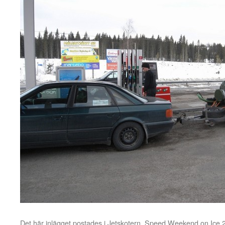
Det här inlägget postades i
Jetskotern
,
Speed Weekend on Ice 