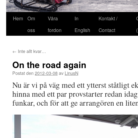
Hem
Om
Våra
In
Kontakt /
oss
fordon
English
Contact
←
Inte allt kvar…
On the road again
Postat den
2012-03-08
av
LinusN
Nu är vi på väg med ett ytterst ståtligt e
hinna med ett par provstarter redan idag, f
funkar, och för att ge arrangören en liten