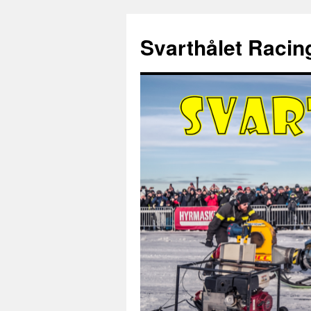
Hoppa
till
Svarthålet Racin
innehåll