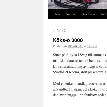
Hem
Om oss
Våra fordon
In E
←
Åk nr 2
Köks-ö 3000
Postat den
2012-03-11
av
LinusN
Sitter på Sibylla i Sveg tillsammans
man ska klara resten av hemresan u
En sammanfattning av helgen komm
Svarthålet Racing stolt presentera 
Med ett enkelt handlag konverteras 
användbart hjälpmedel i köket. Föru
den även hugga upp falukorv sedan 