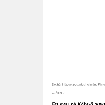
Det här inlägget postades i
Allmänt
,
Filme
←
Åk nr 2
Ett svar på
Köks-ö 3000