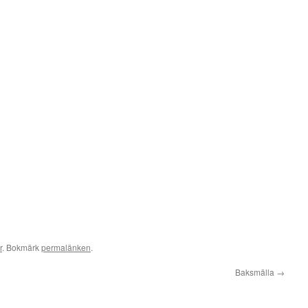
r
. Bokmärk
permalänken
.
Baksmälla
→