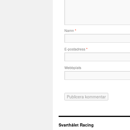
Namn
*
E-postadress
*
Webbplats
Svarthålet Racing