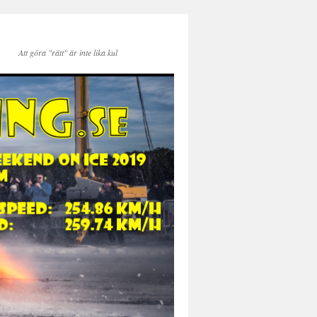
Att göra "rätt" är inte lika kul