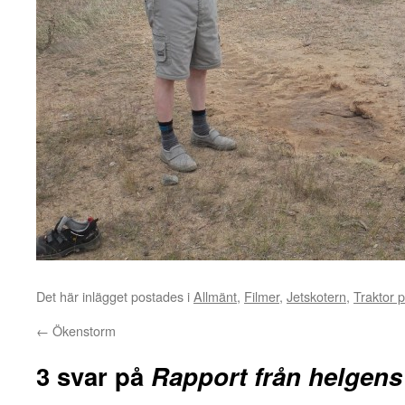
Det här inlägget postades i
Allmänt
,
Filmer
,
Jetskotern
,
Traktor p
←
Ökenstorm
3 svar på
Rapport från helgens