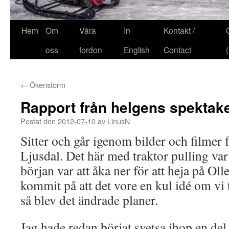
Hem
Om
Våra
In
Kontakt /
oss
fordon
English
Contact
←
Ökenstorm
Rapport från helgens spektake
Postat den
2012-07-10
av
LinusN
Sitter och går igenom bilder och filmer f
Ljusdal. Det här med traktor pulling va
början var att åka ner för att heja på Ol
kommit på att det vore en kul idé om vi
så blev det ändrade planer.
Jag hade redan börjat svetsa ihop en de