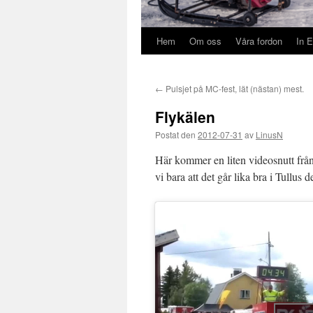
Hem
Om oss
Våra fordon
In E
←
Pulsjet på MC-fest, lät (nästan) mest.
Flykälen
Postat den
2012-07-31
av
LinusN
Här kommer en liten videosnutt från
vi bara att det går lika bra i Tullu