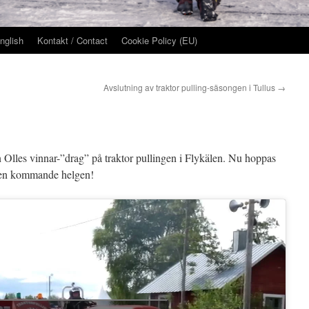
nglish
Kontakt / Contact
Cookie Policy (EU)
Avslutning av traktor pulling-säsongen i Tullus
→
 Olles vinnar-”drag” på traktor pullingen i Flykälen. Nu hoppas
s den kommande helgen!