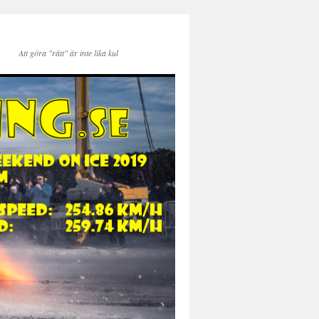
Att göra "rätt" är inte lika kul