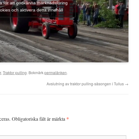
ka för att godkänna marknadsföring
okies och aktivera detta innehåll
r
,
Traktor pulling
. Bokmärk
permalänken
.
Avslutning av traktor pulling-säsongen i Tullus
→
*
ceras.
Obligatoriska fält är märkta