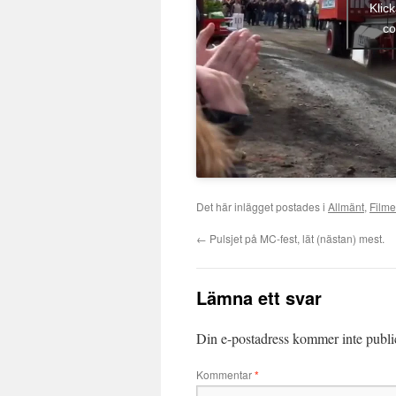
Klic
co
Det här inlägget postades i
Allmänt
,
Filme
←
Pulsjet på MC-fest, lät (nästan) mest.
Lämna ett svar
Din e-postadress kommer inte publi
Kommentar
*