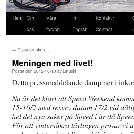
Hem
Om
Våra
In
Kontakt /
oss
fordon
English
Contact
←
Gissa grunkan…
Meningen med livet!
Postat den
2012-10-18
av
LinusN
Detta pressmeddelande damp ner i inkor
Nu är det klart att Speed Weekend kom
15-16/2 med reserv datum 17/2 vid dålig
hel del nya saker på Speed i år då Speed
För att vintersäkra tävlingen provar vi at