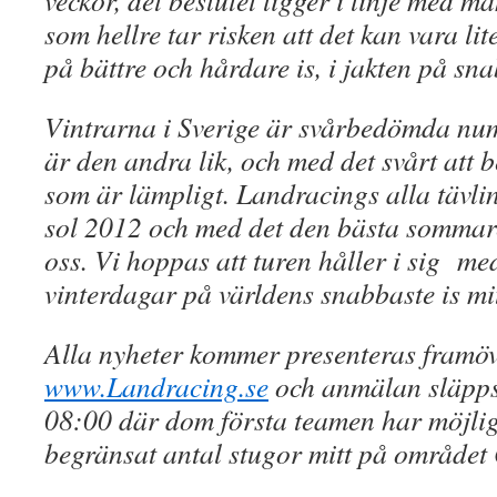
veckor, det beslutet ligger i linje med 
som hellre tar risken att det kan vara l
på bättre och hårdare is, i jakten på sn
Vintrarna i Sverige är svårbedömda num
är den andra lik, och med det svårt att 
som är lämpligt. Landracings alla tävli
sol 2012 och med det den bästa sommar
oss. Vi hoppas att turen håller i sig me
vinterdagar på världens snabbaste is mi
Alla nyheter kommer presenteras framö
www.Landracing.se
och anmälan släpps 
08:00 där dom första teamen har möjligh
begränsat antal stugor mitt på området