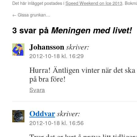
Det här inlägget postades i
Speed Weekend on Ice 2013
. Bokm
←
Gissa grunkan…
3 svar på
Meningen med livet!
Johansson
skriver:
2012-10-18 kl. 16:29
Hurra! Äntligen vinter när det ska
på bra före!
Svara
Oddvar
skriver:
2012-10-18 kl. 16:56
Trur det er lurt å prøve litt tidliger