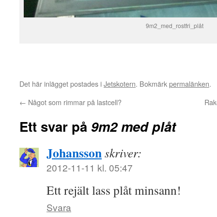
9m2_med_rostfri_plåt
Det här inlägget postades i
Jetskotern
. Bokmärk
permalänken
.
←
Något som rimmar på lastcell?
Rake
Ett svar på
9m2 med plåt
Johansson
skriver:
2012-11-11 kl. 05:47
Ett rejält lass plåt minsann!
Svara