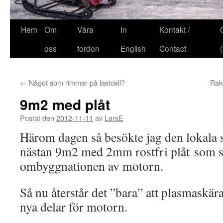
Hem
Om
Våra
In
Kontakt /
oss
fordon
English
Contact
←
Något som rimmar på lastcell?
Rake
9m2 med plåt
Postat den
2012-11-11
av
LarsE
Härom dagen så besökte jag den lokala 
nästan 9m2 med 2mm rostfri plåt som s
ombyggnationen av motorn.
Så nu återstår det ”bara” att plasmaskära
nya delar för motorn.