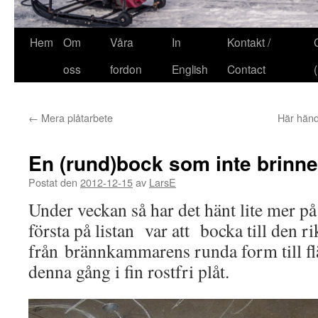
Hem
Om
Våra
In
Kontakt /
oss
fordon
English
Contact
←
Mera plåtarbete
Här hände
En (rund)bock som inte brinne
Postat den
2012-12-15
av
LarsE
Under veckan så har det hänt lite mer p
första på listan var att bocka till den r
från
brännkammarens runda form till fl
denna gång i fin rostfri plåt.