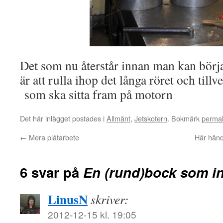
Det som nu återstår innan man kan börja 
är att rulla ihop det långa röret och till
som ska sitta fram på motorn
Det här inlägget postades i
Allmänt
,
Jetskotern
. Bokmärk
perma
←
Mera plåtarbete
Här hände
6 svar på
En (rund)bock som in
LinusN
skriver:
2012-12-15 kl. 19:05