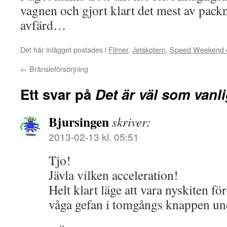
vagnen och gjort klart det mest av pack
avfärd…
Det här inlägget postades i
Filmer
,
Jetskotern
,
Speed Weekend o
←
Bränsleförsörjning
Ett svar på
Det är väl som vanl
Bjursingen
skriver:
2013-02-13 kl. 05:51
Tjo!
Jävla vilken acceleration!
Helt klart läge att vara nyskiten f
våga gefan i tomgångs knappen und