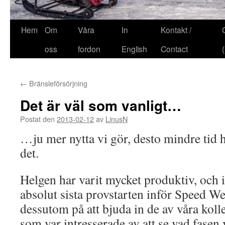
Hem
Om
Våra
In
Kontakt /
oss
fordon
English
Contact
←
Bränsleförsörjning
Det är väl som vanligt…
Postat den
2013-02-12
av
LinusN
…ju mer nytta vi gör, desto mindre tid ha
det.
Helgen har varit mycket produktiv, och 
absolut sista provstarten inför Speed W
dessutom på att bjuda in de av våra kol
som var intresserade av att se vad fasen 