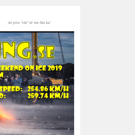
Att göra "rätt" är inte lika kul