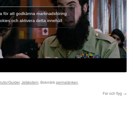
ka för att godkänna marknadsföring
okies och aktivera detta innehåll
rutor/Guider
,
Jetskotern
. Bokmärk
permalänken
.
Far och flyg
→