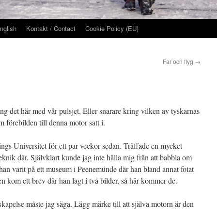
nglish
Kontakt / Contact
Cookie Policy (EU)
Far och flyg
→
ing det här med vår pulsjet. Eller snarare kring vilken av tyskarnas
 förebilden till denna motor satt i.
ngs Universitet för ett par veckor sedan. Träffade en mycket
eknik där. Självklart kunde jag inte hålla mig från att babbla om
t han varit på ett museum i Peenemünde där han bland annat fotat
kom ett brev där han lagt i två bilder, så här kommer de.
skapelse måste jag säga. Lägg märke till att själva motorn är den