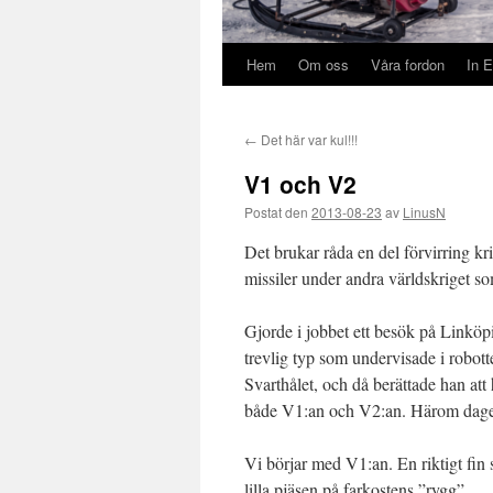
Hem
Om oss
Våra fordon
In E
←
Det här var kul!!!
V1 och V2
Postat den
2013-08-23
av
LinusN
Det brukar råda en del förvirring kr
missiler under andra världskriget som
Gjorde i jobbet ett besök på Linköpi
trevlig typ som undervisade i robott
Svarthålet, och då berättade han at
både V1:an och V2:an. Härom dagen 
Vi börjar med V1:an. En riktigt fin 
lilla pjäsen på farkostens ”rygg”.