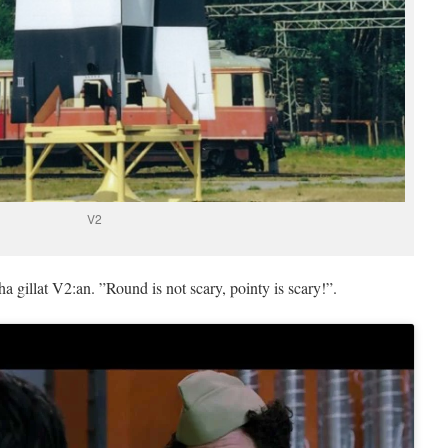
V2
a gillat V2:an. ”Round is not scary, pointy is scary!”.