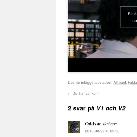
Klic
co
Det här inlägget postades i
Allmänt
,
Fakta
←
Det här var kul!!!
2 svar på
V1 och V2
Oddvar
skriver:
2013-08-29 kl. 09:58