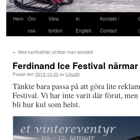
Hem
Om
Våra
In
Kontakt /
oss
fordon
English
Contact
←
Med kanthaltråd uträttar man stordåd!
Ferdinand Ice Festival närmar
Postat den
2013-12-23
av
LinusN
Tänkte bara passa på att göra lite rekla
Festival. Vi har inte varit där förut, men
bli hur kul som helst.