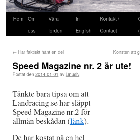
Hem
Om
Våra
In
Kontakt /
oss
fordon
English
Contact
←
Har faktiskt hänt en del
Konsten att g
Speed Magazine nr. 2 är ute!
Postat den
2014-01-01
av
LinusN
Tänkte bara tipsa om att
Landracing.se har släppt
Speed Magazine nr.2 för
allmän beskådan (
länk
).
De har kostat på en hel