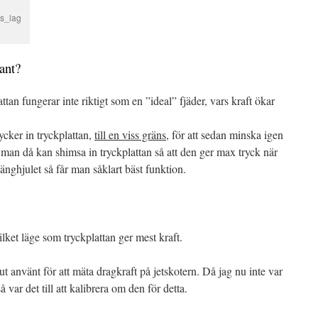
es_lag
ant?
lattan fungerar inte riktigt som en ”ideal” fjäder, vars kraft ökar
ycker in tryckplattan,
till en viss gräns
, för att sedan minska igen
 man då kan shimsa in tryckplattan så att den ger max tryck när
nghjulet så får man såklart bäst funktion.
vilket läge som tryckplattan ger mest kraft.
ut använt för att mäta dragkraft på jetskotern. Då jag nu inte var
å var det till att kalibrera om den för detta.