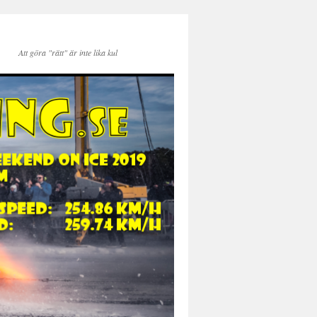
Att göra "rätt" är inte lika kul