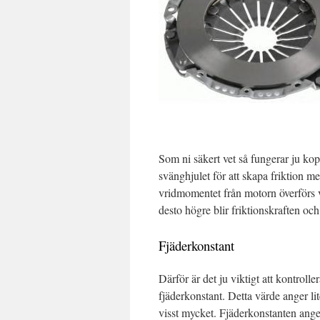
Som ni säkert vet så fungerar ju kop
svänghjulet för att skapa friktion m
vridmomentet från motorn överförs vi
desto högre blir friktionskraften o
Fjäderkonstant
Därför är det ju viktigt att kontrolle
fjäderkonstant. Detta värde anger li
visst mycket. Fjäderkonstanten ang