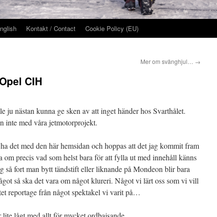
nglish
Kontakt / Contact
Cookie Policy (EU)
Mer om svänghjul…
→
 Opel CIH
le ju nästan kunna ge sken av att inget händer hos Svarthålet.
n inte med våra jetmotorprojekt.
ka ha det med den här hemsidan och hoppas att det jag kommit fram
iva om precis vad som helst bara för att fylla ut med innehåll känns
gg så fort man bytt tändstift eller liknande på Mondeon blir bara
något så ska det vara om något klureri. Något vi lärt oss som vi vill
itet reportage från något spektakel vi varit på…
er lite lågt med allt för mycket ordbajsande.