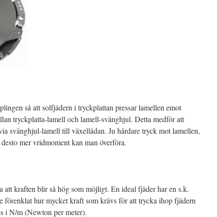
plingen så att solfjädern i tryckplattan pressar lamellen emot
ellan tryckplatta-lamell och lamell-svänghjul. Detta medför att
a svänghjul-lamell till växellådan. Ju hårdare tryck mot lamellen,
ch desto mer vridmoment kan man överföra.
ra att kraften blir så hög som möjligt. En ideal fjäder har en s.k.
te förenklat hur mycket kraft som krävs för att trycka ihop fjädern
es i N/m (Newton per meter).