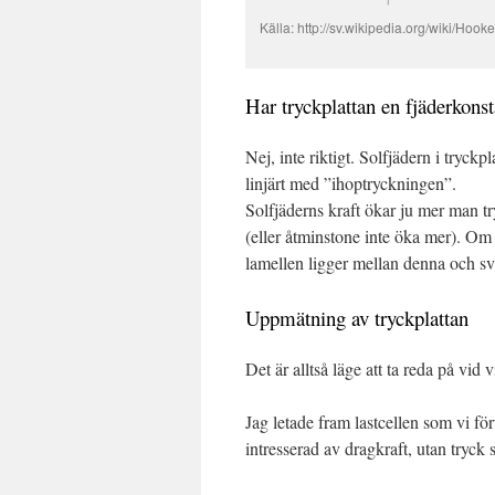
Källa: http://sv.wikipedia.org/wiki/Hook
Har tryckplattan en fjäderkonst
Nej, inte riktigt. Solfjädern i tryckp
linjärt med ”ihoptryckningen”.
Solfjäderns kraft ökar ju mer man tr
(eller åtminstone inte öka mer). Om
lamellen ligger mellan denna och svä
Uppmätning av tryckplattan
Det är alltså läge att ta reda på vid 
Jag letade fram lastcellen som vi för
intresserad av dragkraft, utan tryck s