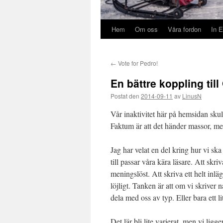
Hem
Om oss
Våra fordon
In E
←
Vote for Pedro!
En bättre koppling till
Postat den
2014-09-11
av
LinusN
Vår inaktivitet här på hemsidan skul
Faktum är att det händer massor, me
Jag har velat en del kring hur vi s
till passar våra kära läsare. Att skr
meningslöst. Att skriva ett helt inlä
löjligt. Tanken är att om vi skriver 
dela med oss av typ. Eller bara ett l
Det lär bli lite varierat, men vi ligg