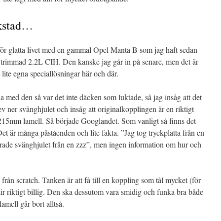
rkstad…
uva för glatta livet med en gammal Opel Manta B som jag haft sedan
n trimmad 2.2L CIH. Den kanske jag går in på senare, men det är
lite egna speciallösningar här och där.
a med den så var det inte däcken som luktade, så jag insåg att det
 Rev ner svänghjulet och insåg att originalkopplingen är en riktigt
 215mm lamell. Så började Googlandet. Som vanligt så finns det
t är många påståenden och lite fakta. ”Jag tog tryckplatta från en
erade svänghjulet från en zzz”, men ingen information om hur och
a från scratch. Tanken är att få till en koppling som tål mycket (för
lir riktigt billig. Den ska dessutom vara smidig och funka bra både
lamell går bort alltså.