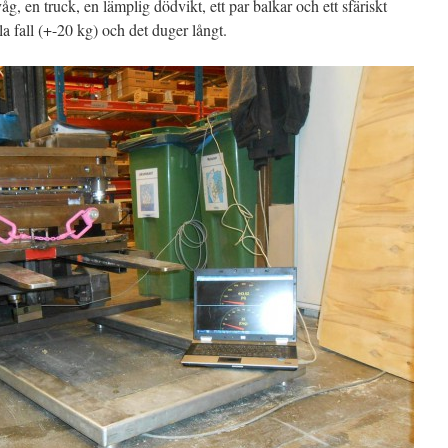
g, en truck, en lämplig dödvikt, ett par balkar och ett sfäriskt
a fall (+-20 kg) och det duger långt.