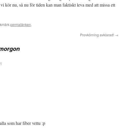
n vi kör nu, så nu för tiden kan man faktiskt leva med att missa ett
okmärk
permalänken
.
Provkörning avklarad!
→
imorgon
r:
alla som har fiber vettu :p