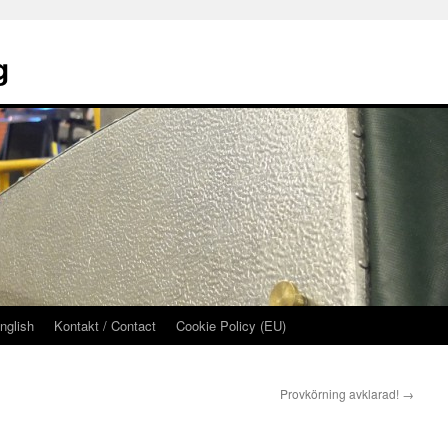
g
nglish
Kontakt / Contact
Cookie Policy (EU)
Provkörning avklarad!
→