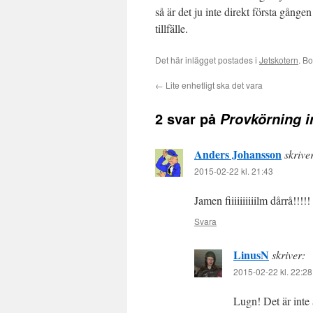
så är det ju inte direkt första gånge
tillfälle.
Det här inlägget postades i
Jetskotern
. B
←
Lite enhetligt ska det vara
2 svar på
Provkörning 
Anders Johansson
skrive
2015-02-22 kl. 21:43
Jamen fiiiiiiiiiilm dårrå!!!!!
Svara
LinusN
skriver:
2015-02-22 kl. 22:28
Lugn! Det är inte 