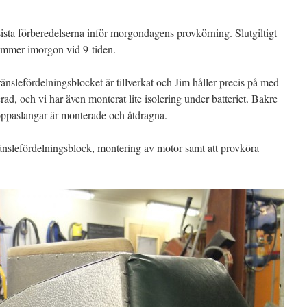
sista förberedelserna inför morgondagens provkörning. Slutgiltigt
ommer imorgon vid 9-tiden.
ränslefördelningsblocket är tillverkat och Jim håller precis på med
ad, och vi har även monterat lite isolering under batteriet. Bakre
soppaslangar är monterade och åtdragna.
änslefördelningsblock, montering av motor samt att provköra