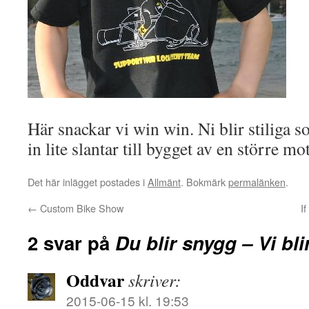
Här snackar vi win win. Ni blir stiliga s
in lite slantar till bygget av en större mo
Det här inlägget postades i
Allmänt
. Bokmärk
permalänken
.
←
Custom Bike Show
I
2 svar på
Du blir snygg – Vi bli
Oddvar
skriver:
2015-06-15 kl. 19:53