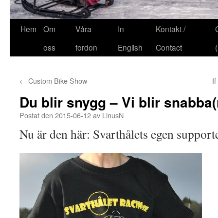
Hem
Om
Våra
In
Kontakt /
oss
fordon
English
Contact
←
Custom Bike Show
I
Du blir snygg – Vi blir snabba(
Postat den
2015-06-12
av
LinusN
Nu är den här: Svarthålets egen supporte