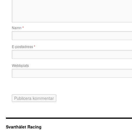
Namn
*
E-postadress
*
Webbplats
Svarthålet Racing