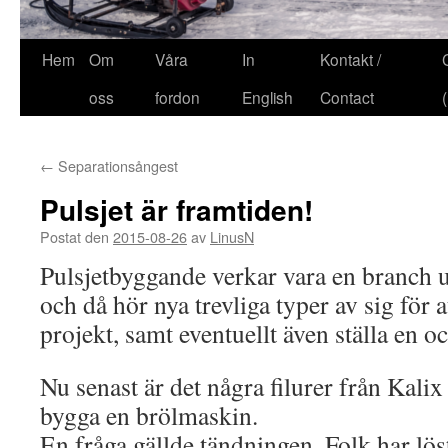
Hem
Om
Våra
In
Kontakt /
oss
fordon
English
Contact
←
Separationsångest
Pulsjet är framtiden!
Postat den
2015-08-26
av
LinusN
Pulsjetbyggande verkar vara en branch un
och då hör nya trevliga typer av sig för a
projekt, samt eventuellt även ställa en o
Nu senast är det några filurer från Kalix
bygga en brölmaskin.
En fråga gällde tändningen. Folk har lös