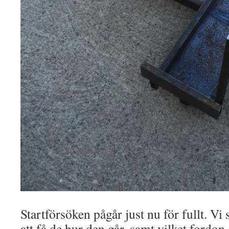
Startförsöken pågår just nu för fullt. Vi
att få de hur den går, samt vilket fordon 