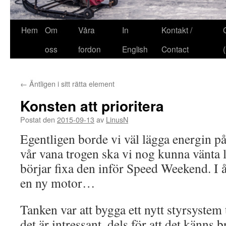
Hem
Om
Våra
In
Kontakt /
oss
fordon
English
Contact
←
Äntligen i sitt rätta element
Konsten att prioritera
Postat den
2015-09-13
av
LinusN
Egentligen borde vi väl lägga energin p
vår vana trogen ska vi nog kunna vänta li
börjar fixa den inför Speed Weekend. I å
en ny motor…
Tanken var att bygga ett nytt styrsystem t
det är intressant, dels för att det känns 