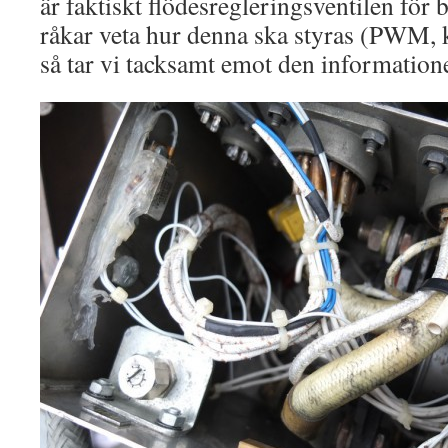
är faktiskt flödesregleringsventilen för
råkar veta hur denna ska styras (PWM,
så tar vi tacksamt emot den information