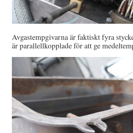
Avgastempgivarna är faktiskt fyra styc
är parallellkopplade för att ge medeltem