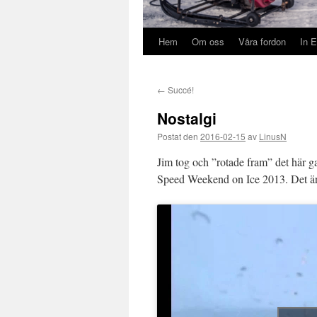
Hem
Om oss
Våra fordon
In E
←
Succé!
Nostalgi
Postat den
2016-02-15
av
LinusN
Jim tog och ”rotade fram” det här g
Speed Weekend on Ice 2013. Det är m