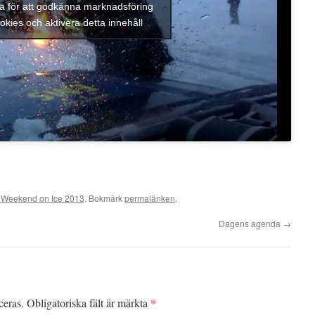
ka för att godkänna marknadsföring
okies och aktivera detta innehåll
Weekend on Ice 2013
. Bokmärk
permalänken
.
Dagens agenda
→
*
ceras.
Obligatoriska fält är märkta