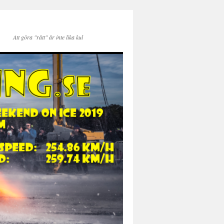
Att göra "rätt" är inte lika kul