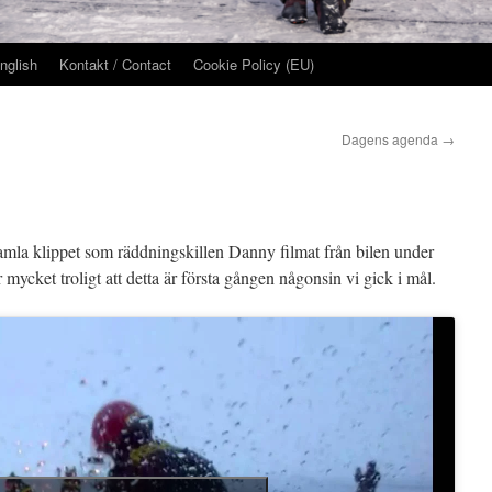
nglish
Kontakt / Contact
Cookie Policy (EU)
Dagens agenda
→
amla klippet som räddningskillen Danny filmat från bilen under
ycket troligt att detta är första gången någonsin vi gick i mål.