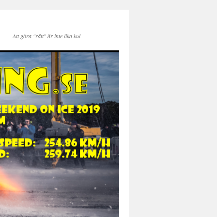
Att göra "rätt" är inte lika kul