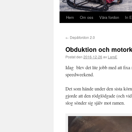
Hem
Om oss
Våra fordon
In E
←
Depåfordon 2.0
Obduktion och motor
Postat den
2016-12-26
av
LarsE
Idag blev det lite jobb med att fix
speedweekend.
Det som hände under den sista körning
gjorde att den rödglödgade (och vid 
slog sönder sig själv mot ramen.