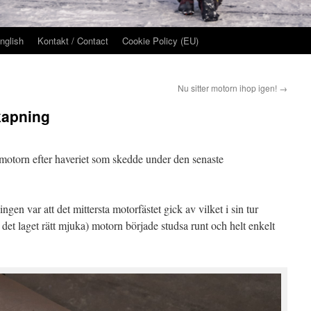
nglish
Kontakt / Contact
Cookie Policy (EU)
Nu sitter motorn ihop igen!
→
kapning
a motorn efter haveriet som skedde under den senaste
en var att det mittersta motorfästet gick av vilket i sin tur
det laget rätt mjuka) motorn började studsa runt och helt enkelt