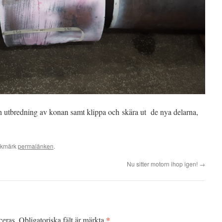
 en utbredning av konan samt klippa och skära ut de nya delarna,
okmärk
permalänken
.
Nu sitter motorn ihop igen!
→
*
ceras.
Obligatoriska fält är märkta