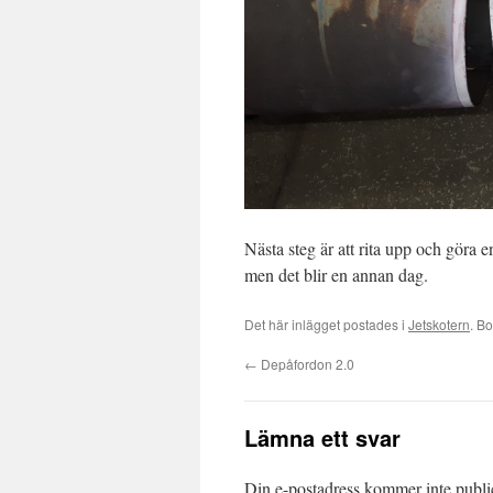
Nästa steg är att rita upp och göra
men det blir en annan dag.
Det här inlägget postades i
Jetskotern
. B
←
Depåfordon 2.0
Lämna ett svar
Din e-postadress kommer inte publi