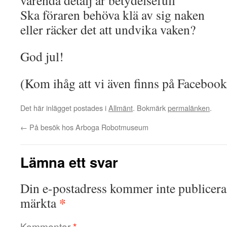
varenda detalj är betydelsefull
Ska föraren behöva klä av sig naken
eller räcker det att undvika vaken?
God jul!
(Kom ihåg att vi även finns på Faceboo
Det här inlägget postades i
Allmänt
. Bokmärk
permalänken
.
←
På besök hos Arboga Robotmuseum
Lämna ett svar
Din e-postadress kommer inte publicera
*
märkta
Kommentar
*