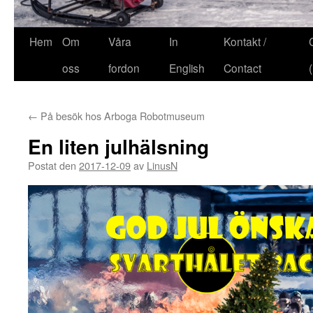
Hem
Om
Våra
In
Kontakt /
oss
fordon
English
Contact
←
På besök hos Arboga Robotmuseum
En liten julhälsning
Postat den
2017-12-09
av
LinusN