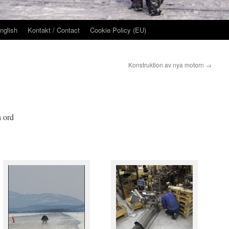
nglish
Kontakt / Contact
Cookie Policy (EU)
Konstruktion av nya motorn
→
h ord