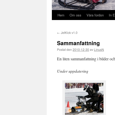
Hem
Om oss
Våra fordon
In E
←
JetKick v1.0
Sammanfattning
Postat den
2010-12-30
av
LinusN
En liten sammanfattning i bilder oc
Under uppdatering