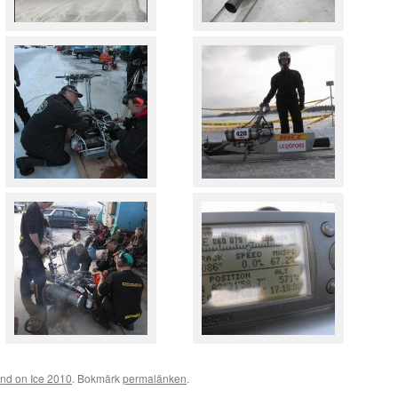
d on Ice 2010
. Bokmärk
permalänken
.