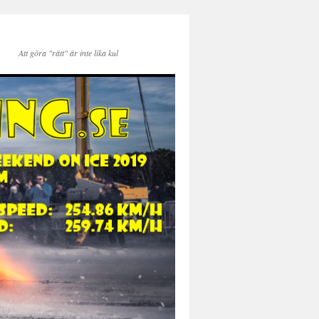
Att göra "rätt" är inte lika kul