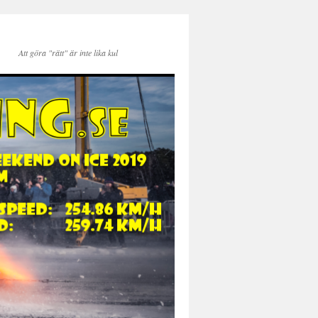
Att göra "rätt" är inte lika kul