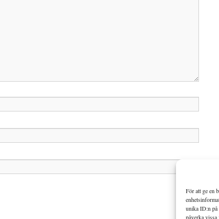
För att ge en 
enhetsinformat
unika ID:n på 
påverka vissa 