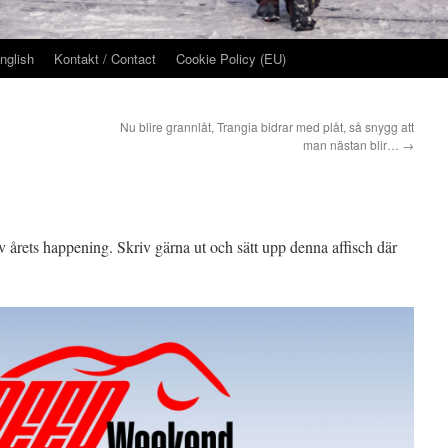
nglish
Kontakt / Contact
Cookie Policy (EU)
Nu blire grannlåt, Trangia bidrar med plåt, så snygg att
man nästan blir…
→
v årets happening. Skriv gärna ut och sätt upp denna affisch där