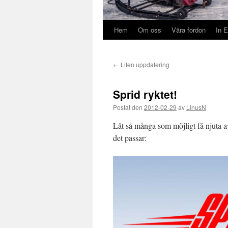
Hem
Om oss
Våra fordon
In E
←
Liten uppdatering
Sprid ryktet!
Postat den
2012-02-29
av
LinusN
Låt så många som möjligt få njuta a
det passar: