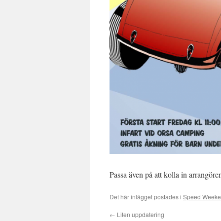
Passa även på att kolla in arrangör
Det här inlägget postades i
Speed Weeken
←
Liten uppdatering