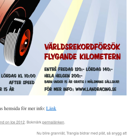
ens hemsida för mer info:
Länk
d on Ice 2012
. Bokmärk
permalänken
.
Nu blire grannlåt, Trangia bidrar med plåt, så snygg att