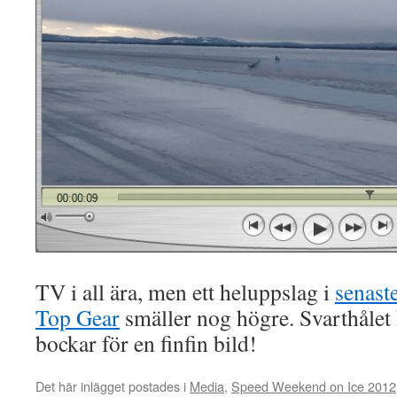
TV i all ära, men ett heluppslag i
senast
Top Gear
smäller nog högre. Svarthålet
bockar för en finfin bild!
Det här inlägget postades i
Media
,
Speed Weekend on Ice 2012