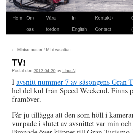
Hem
Om
Våra
In
Kontakt /
oss
fordon
English
Contact
←
Minisemester / Mini vacation
TV!
Postat den
2012-04-20
av
LinusN
I
avsnitt nummer 7 av säsongens Gran 
hel del kul från Speed Weekend. Finns på
framöver.
Får ju tillägga att den som höll i kamer
vurpade i slutet av avsnittet var min och
lämnade över klippet till Gran Turismo-k