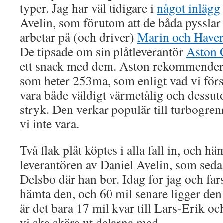
typer. Jag har väl tidigare i
något inlägg
Avelin, som förutom att de båda pysslar
arbetar på (och driver)
Marin och Haver
De tipsade om sin plåtleverantör
Aston 
ett snack med dem. Aston rekommenderad
som heter 253ma, som enligt vad vi förs
vara både väldigt värmetålig och dessut
stryk. Den verkar populär till turbogrenr
vi inte vara.
Två flak plåt köptes i alla fall in, och h
leverantören av Daniel Avelin, som sedan
Delsbo där han bor. Idag for jag och far
hämta den, och 60 mil senare ligger den 
är det bara 17 mil kvar till Lars-Erik
vi ska skära ut delarna med.