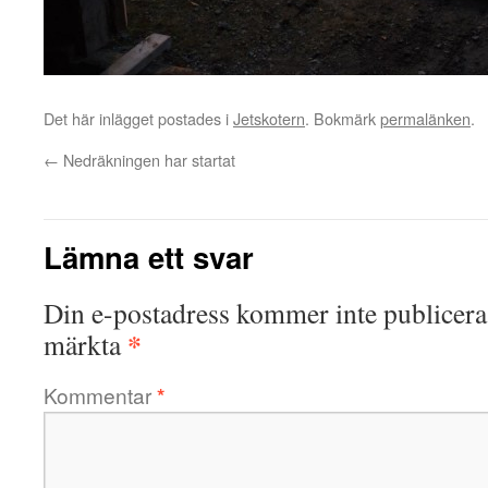
Det här inlägget postades i
Jetskotern
. Bokmärk
permalänken
.
←
Nedräkningen har startat
Lämna ett svar
Din e-postadress kommer inte publicera
*
märkta
Kommentar
*