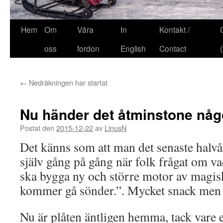
Hem
Om
Våra
In
Kontakt /
oss
fordon
English
Contact
←
Nedräkningen har startat
Nu händer det åtminstone någ
Postat den
2015-12-22
av
LinusN
Det känns som att man det senaste halvå
själv gång på gång när folk frågat om v
ska bygga ny och större motor av magisk
kommer gå sönder.”. Mycket snack men 
Nu är plåten äntligen hemma, tack vare 