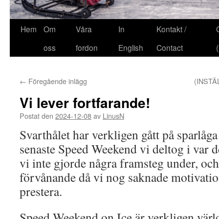
Hem
Om
Våra
In
Kontakt /
oss
fordon
English
Contact
←
Föregående inlägg
(INSTÄ
Vi lever fortfarande!
Postat den
2024-12-08
av
LinusN
Svarthålet har verkligen gått på sparlåga
senaste Speed Weekend vi deltog i var de
vi inte gjorde några framsteg under, och
förvånande då vi nog saknade motivatio
prestera.
Speed Weekend on Ice är verkligen värld