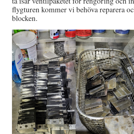
ta isär ventilpaketet för rengöring och i
flygturen kommer vi behöva reparera och
blocken.