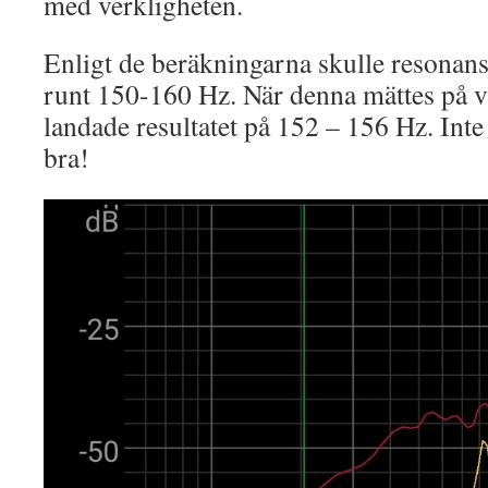
med verkligheten.
Enligt de beräkningarna skulle resonan
runt 150-160 Hz. När denna mättes på vår
landade resultatet på 152 – 156 Hz. Inte
bra!