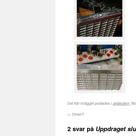
Det här inlägget postades i
Jetskotern
. B
←
Omen?
2 svar på
Uppdraget slu