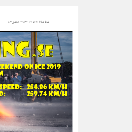
Att göra "rätt" är inte lika kul