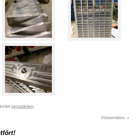
okmärk
permalänken
.
Flödesmätare
→
tfört!