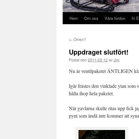
Hem
Om oss
Våra fordon
In E
←
Omen?
Uppdraget slutfört!
Postat den
2011-02-12
av
Jim
Nu är ventilpaketet ÄNTLIGEN klart
Igår frästes den vinklade ytan som v
hålla ihop hela paketet.
När gavlarna skulle ritas upp fick ja
pynt som ändå inte kommer att syna