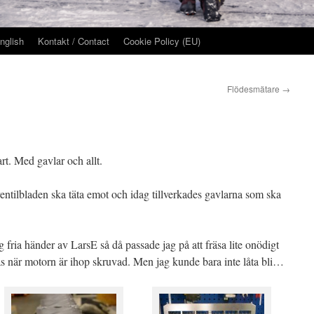
nglish
Kontakt / Contact
Cookie Policy (EU)
Flödesmätare
→
. Med gavlar och allt.
entilbladen ska täta emot och idag tillverkades gavlarna som ska
g fria händer av LarsE så då passade jag på att fräsa lite onödigt
s när motorn är ihop skruvad. Men jag kunde bara inte låta bli…