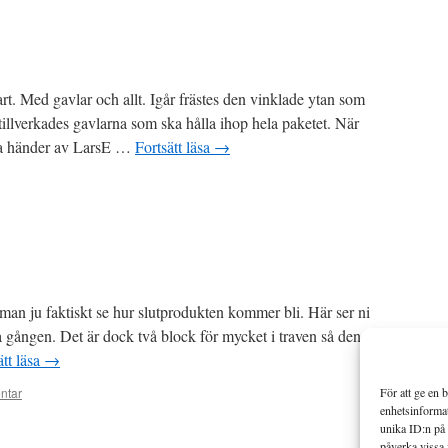
. Med gavlar och allt. Igår frästes den vinklade ytan som
tillverkades gavlarna som ska hålla ihop hela paketet. När
fria händer av LarsE …
Fortsätt läsa
→
man ju faktiskt se hur slutprodukten kommer bli. Här ser ni
a gången. Det är dock två block för mycket i traven så den
ätt läsa
→
ntar
För att ge en 
enhetsinformat
unika ID:n på 
påverka vissa 