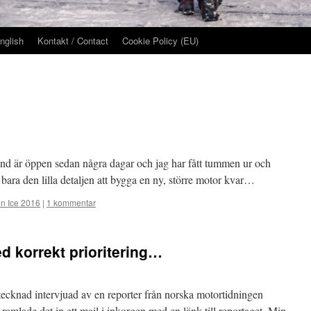
nglish
Kontakt / Contact
Cookie Policy (EU)
d är öppen sedan några dagar och jag har fått tummen ur och
 bara den lilla detaljen att bygga en ny, större motor kvar…
n Ice 2016
|
1 kommentar
d korrekt prioritering…
ecknad intervjuad av en reporter från norska motortidningen
ag ramlade det in ett mail i inkorgen med en länk till reportaget. Min