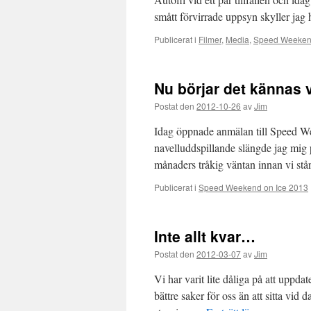
smått förvirrade uppsyn skyller jag
Publicerat i
Filmer
,
Media
,
Speed Weekend
Nu börjar det kännas 
Postat den
2012-10-26
av
Jim
Idag öppnade anmälan till Speed W
navelluddspillande slängde jag mig
månaders tråkig väntan innan vi st
Publicerat i
Speed Weekend on Ice 2013
Inte allt kvar…
Postat den
2012-03-07
av
Jim
Vi har varit lite dåliga på att uppdat
bättre saker för oss än att sitta vi