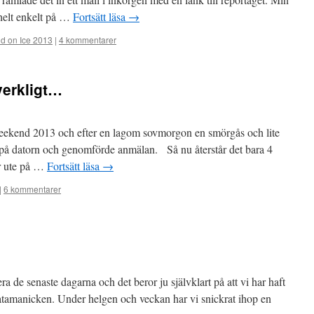
 helt enkelt på …
Fortsätt läsa
→
 on Ice 2013
|
4 kommentarer
verkligt…
eekend 2013 och efter en lagom sovmorgon en smörgås och lite
 på datorn och genomförde anmälan. Så nu återstår det bara 4
år ute på …
Fortsätt läsa
→
|
6 kommentarer
era de senaste dagarna och det beror ju självklart på att vi har haft
d datamanicken. Under helgen och veckan har vi snickrat ihop en