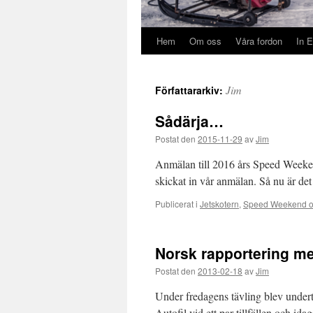
Hem
Om oss
Våra fordon
In E
Jim
Författararkiv:
Sådärja…
Postat den
2015-11-29
av
Jim
Anmälan till 2016 års Speed Weeken
skickat in vår anmälan. Så nu är det
Publicerat i
Jetskotern
,
Speed Weekend o
Norsk rapportering me
Postat den
2013-02-18
av
Jim
Under fredagens tävling blev undert
Autofil vid ett par tillfällen och id