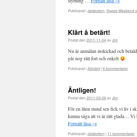
styrning …
Fortsätt läsa
→
Publicerat i
Jetskotern
,
Speed Weekend o
Klärt å betärt!
Postat den
2011-11-04
av
Jim
Nu är anmälan inskickad och betald! 
går nog rätt fort och enkelt
Publicerat i
Allmänt
|
6 kommentarer
Äntligen!
Postat den
2011-03-09
av
Jim
För en liten stund sen fick vi liv i 
kunna säga att vi är rätt glada… Vi
Fortsätt läsa
→
Publicerat i
Jetskotern
|
11 kommentarer