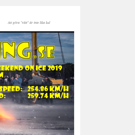
Att göra "rätt" är inte lika kul