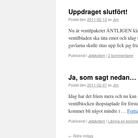
Uppdraget slutfört!
Postat den
2011-02-12
av
Jim
Nu är ventilpaketet ÄNTLIGEN klart
ventilbladen ska täta emot och idag 
gavlarna skulle ritas upp fick jag 
Publicerat i
Jetskotern
|
2 kommentarer
Ja, som sagt nedan…
Postat den
2011-02-07
av
Jim
Idag har det frästs mera och nu kan 
ventilblocken ihopstaplade för först
kommer bli något mindre i …
Forts
Publicerat i
Jetskotern
|
Lämna en komme
←
Äldre inlägg