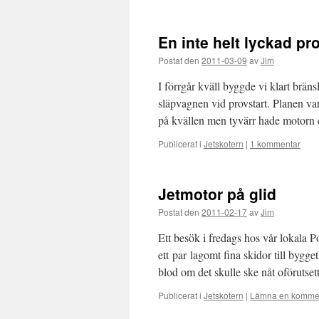
En inte helt lyckad pr
Postat den
2011-03-09
av
Jim
I förrgår kväll byggde vi klart bräns
släpvagnen vid provstart. Planen var
på kvällen men tyvärr hade motor
Publicerat i
Jetskotern
|
1 kommentar
Jetmotor på glid
Postat den
2011-02-17
av
Jim
Ett besök i fredags hos vår lokala 
ett par lagomt fina skidor till byg
blod om det skulle ske nåt oförutse
Publicerat i
Jetskotern
|
Lämna en komme