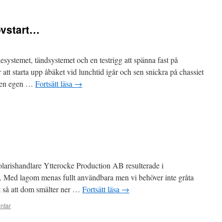
ovstart…
lesystemet, tändsystemet och en testrigg att spänna fast på
 att starta upp åbäket vid lunchtid igår och sen snickra på chassiet
n en egen …
Fortsätt läsa
→
Polarishandlare Ytterocke Production AB resulterade i
get. Med lagom menas fullt användbara men vi behöver inte gråta
tt så att dom smälter ner …
Fortsätt läsa
→
ntar