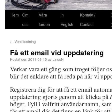
Hem
Om
Våra
In
Kontakt /
oss
fordon
English
Contact
←
Ventiltestning
Få ett email vid uppdatering
Postat den
2011-03-15
av
LinusN
Verkar vara ett gäng som troget följer o
blir det enklare att få reda på när vi upp
Registrera dig för att få ett email automa
uppdatering gjorts genom att klicka på
höger. Fyll i valfritt användarnamn, sam
får ett email där det finns en länk för att