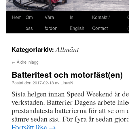
Hem
Om
Våra
In
Kontakt /
oss
fordon
English
Contact
Allmänt
Kategoriarkiv:
←
Äldre inlägg
Batteritest och motorfäst(en)
Postat den
2017-02-18
av
LinusN
Sista helgen innan Speed Weekend är det 
verkstaden. Batterier Dagens arbete inle
prestandatesta batterierna för att se om d
sämre sedan sist. För fyra år sedan gjord
Fortsätt läsa
→