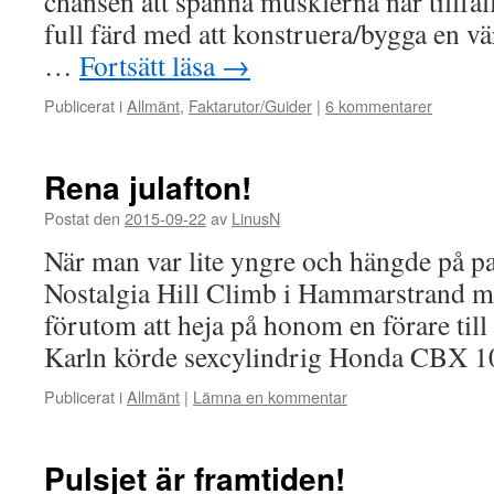
chansen att spänna musklerna när tillfäl
full färd med att konstruera/bygga en vä
…
Fortsätt läsa
→
Publicerat i
Allmänt
,
Faktarutor/Guider
|
6 kommentarer
Rena julafton!
Postat den
2015-09-22
av
LinusN
När man var lite yngre och hängde på p
Nostalgia Hill Climb i Hammarstrand m
förutom att heja på honom en förare till
Karln körde sexcylindrig Honda CBX
Publicerat i
Allmänt
|
Lämna en kommentar
Pulsjet är framtiden!