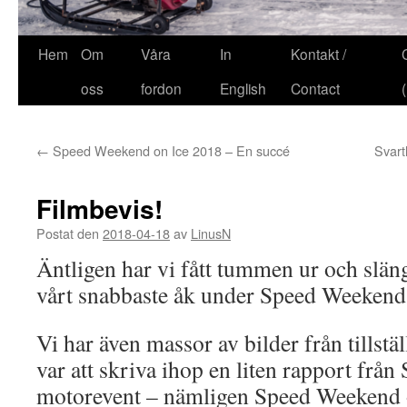
Hem
Om
Våra
In
Kontakt /
oss
fordon
English
Contact
←
Speed Weekend on Ice 2018 – En succé
Svarth
Filmbevis!
Postat den
2018-04-18
av
LinusN
Äntligen har vi fått tummen ur och slän
vårt snabbaste åk under Speed Weekend
Vi har även massor av bilder från tillstä
var att skriva ihop en liten rapport från 
motorevent – nämligen Speed Weekend 