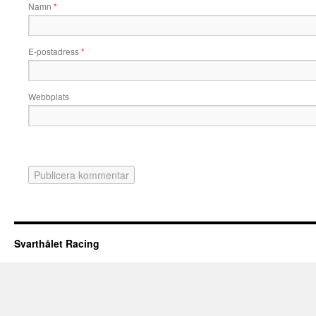
Namn
*
E-postadress
*
Webbplats
Svarthålet Racing