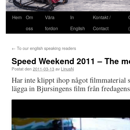
Hem
Om
Våra
In
Kontakt /
oss
fordon
English
Contact
←
To our english speaking readers
Speed Weekend 2011 – The m
Postat den
2011-03-13
av
LinusN
Har inte klippt ihop något filmmaterial 
lägga in Bjursingens film från fredagens