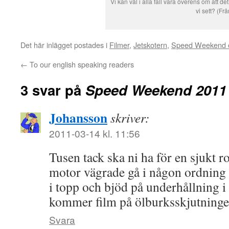
Vi kan väl i alla fall vara överens om att 
vi sett? (Frå
Det här inlägget postades i
Filmer
,
Jetskotern
,
Speed Weekend o
←
To our english speaking readers
3 svar på
Speed Weekend 2011 
Johansson
skriver:
2011-03-14 kl. 11:56
Tusen tack ska ni ha för en sjukt ro
motor vägrade gå i någon ordning 
i topp och bjöd på underhållning i 
kommer film på ölburksskjutningen
Svara