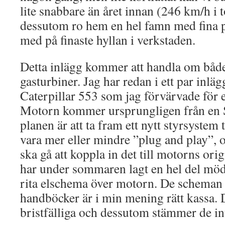
lite snabbare än året innan (246 km/h i 
dessutom ro hem en hel famn med fina po
med på finaste hyllan i verkstaden.
Detta inlägg kommer att handla om både
gasturbiner. Jag har redan i ett par inläg
Caterpillar 553 som jag förvärvade för e
Motorn kommer ursprungligen från en 
planen är att ta fram ett nytt styrsystem 
vara mer eller mindre ”plug and play”, o
ska gå att koppla in det till motorns ori
har under sommaren lagt en hel del möd
rita elschema över motorn. De scheman s
handböcker är i min mening rätt kassa. D
bristfälliga och dessutom stämmer de int