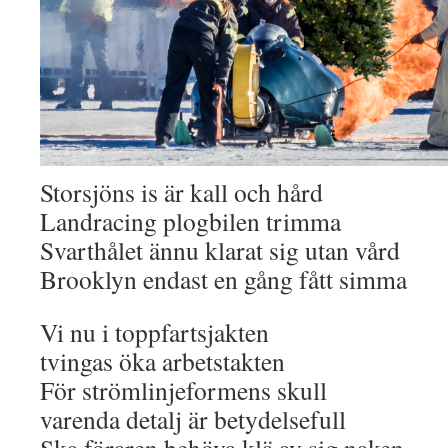
Storsjöns is är kall och hård
Landracing plogbilen trimma
Svarthålet ännu klarat sig utan vård
Brooklyn endast en gång fått simma
Vi nu i toppfartsjakten
tvingas öka arbetstakten
För strömlinjeformens skull
varenda detalj är betydelsefull
Ska föraren behöva klä av sig naken