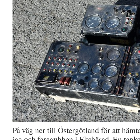
På väg ner till Östergötland för att häm
jag och farsgubben i Ekshärad. En tank