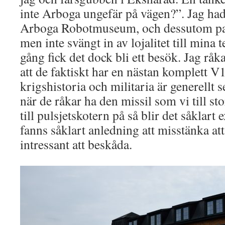
inte Arboga ungefär på vägen?”. Jag hade
Arboga Robotmuseum, och dessutom pass
men inte svängt in av lojalitet till min
gång fick det dock bli ett besök. Jag råk
att de faktiskt har en nästan komplett V
krigshistoria och militaria är generellt s
när de råkar ha den missil som vi till st
till pulsjetskotern på så blir det såklart 
fanns såklart anledning att misstänka att
intressant att beskåda.