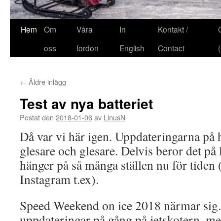
Hem
Om
Våra
In
Kontakt /
oss
fordon
English
Contact
←
Äldre inlägg
Test av nya batteriet
Postat den
2018-01-06
av
LinusN
Då var vi här igen. Uppdateringarna p
glesare och glesare. Delvis beror det på l
hänger på så många ställen nu för tiden
Instagram t.ex).
Speed Weekend on ice 2018 närmar sig.
uppdateringar på gång på jetskotern, me